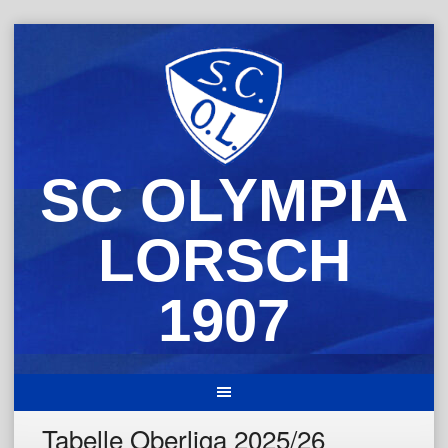
Skip
to
content
SC OLYMPIA
LORSCH
1907
Tabelle Oberliga 2025/26